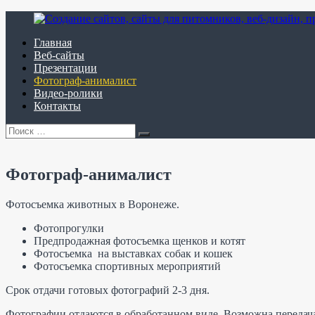
Перейти
к
содержимому
Главная
Создание
Создание
Веб-сайты
сайтов,
интернет-
Презентации
сайты
сайтов
Фотограф-анималист
для
для
Видео-ролики
питомников,
питомников
Контакты
веб-
собак,
Искать:
дизайн,
кошек,
Поиск
презентации
сайтов-
собак
визиток,
и
лэндингов,
Фотограф-анималист
кошек,
корпоративных
фотограф-
сайтов,
Фотосъемка животных в Воронеже.
анималист.
интернет-
магазинов.
Фотопрогулки
Веб-
Предпродажная фотосъемка щенков и котят
дизайн,
Фотосъемка на выставках собак и кошек
презентации
Фотосъемка спортивных мероприятий
для
пометов,
Срок отдачи готовых фотографий 2-3 дня.
производителей.
Фотограф-
Фотографии отдаются в обработанном виде. Возможна передач