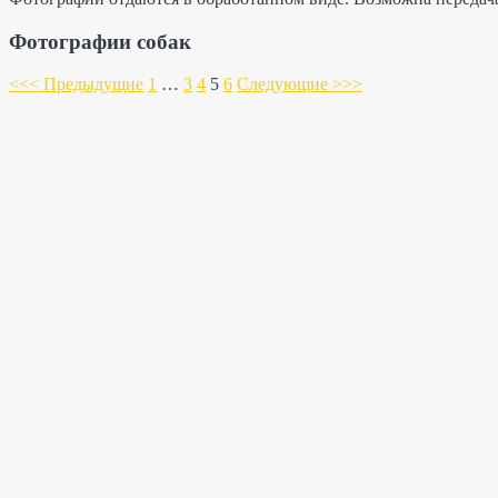
анималист
—
Фотографии собак
фотографии
собак,
<<< Предыдущие
1
…
3
4
5
6
Следующие >>>
кошек,
щенков
в
Воронеже.